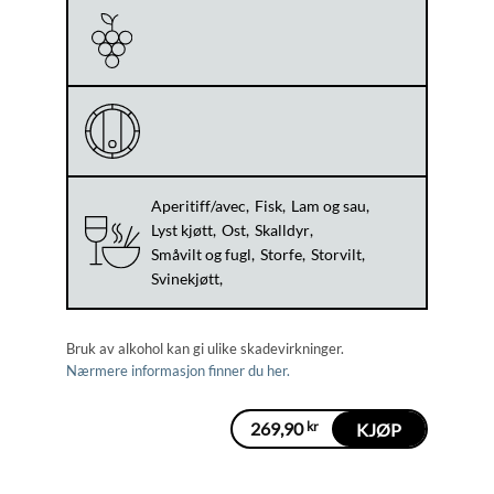
Aperitiff/avec
Fisk
Lam og sau
Lyst kjøtt
Ost
Skalldyr
Småvilt og fugl
Storfe
Storvilt
Svinekjøtt
Bruk av alkohol kan gi ulike skadevirkninger.
Nærmere informasjon finner du her.
269,90
kr
KJØP