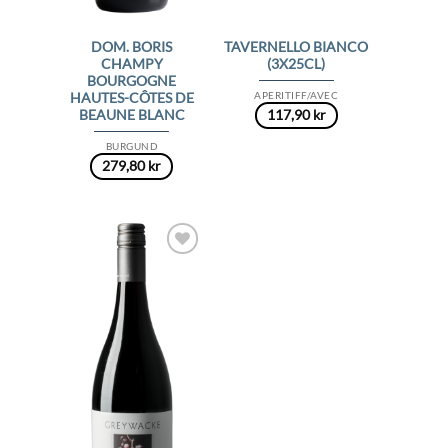
DOM. BORIS
TAVERNELLO BIANCO
CHAMPY
(3X25CL)
BOURGOGNE
APERITIFF/AVEC
HAUTES-CÔTES DE
117,90
kr
BEAUNE BLANC
BURGUND
279,80
kr
Add to
Wishlist