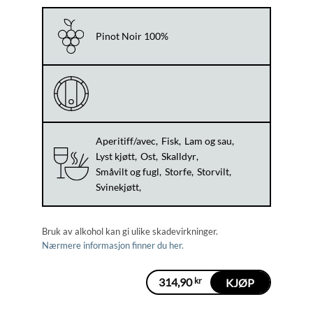
Pinot Noir 100%
Aperitiff/avec
Fisk
Lam og sau
Lyst kjøtt
Ost
Skalldyr
Småvilt og fugl
Storfe
Storvilt
Svinekjøtt
Bruk av alkohol kan gi ulike skadevirkninger.
Nærmere informasjon finner du her.
314,90
kr
KJØP