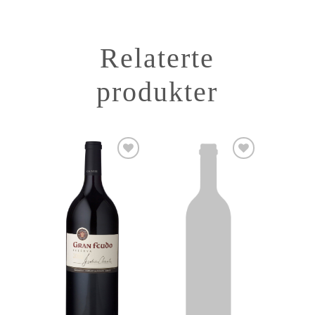
Relaterte
produkter
Add to
Add to
Wishlist
Wishlist