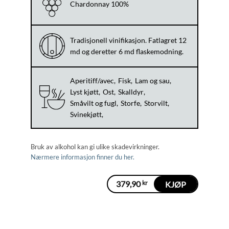
Chardonnay 100%
Tradisjonell vinifikasjon. Fatlagret 12
md og deretter 6 md flaskemodning.
Aperitiff/avec
Fisk
Lam og sau
Lyst kjøtt
Ost
Skalldyr
Småvilt og fugl
Storfe
Storvilt
Svinekjøtt
Bruk av alkohol kan gi ulike skadevirkninger.
Nærmere informasjon finner du her.
379,90
kr
KJØP