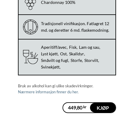
Chardonnay 100%
Tradisjonell vinifikasjon. Fatlagret 12
md. og deretter 6 md. flaskemodning.
Aperitiff/avec
Fisk
Lam og sau
Lyst kjøtt
Ost
Skalldyr
Småvilt og fugl
Storfe
Storvilt
Svinekjøtt
Bruk av alkohol kan gi ulike skadevirkninger.
Nærmere informasjon finner du her.
449,80
kr
KJØP