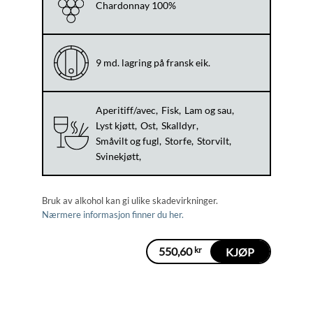
Chardonnay 100%
9 md. lagring på fransk eik.
Aperitiff/avec
Fisk
Lam og sau
Lyst kjøtt
Ost
Skalldyr
Småvilt og fugl
Storfe
Storvilt
Svinekjøtt
Bruk av alkohol kan gi ulike skadevirkninger.
Nærmere informasjon finner du her.
550,60
kr
KJØP