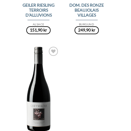
GEILER RIESLING
DOM. DES RONZE
TERROIRS
BEAUJOLAIS
D’ALLUVIONS
VILLAGES
ALSACE
BURGUND
151,90
kr
249,90
kr
Add to
Wishlist