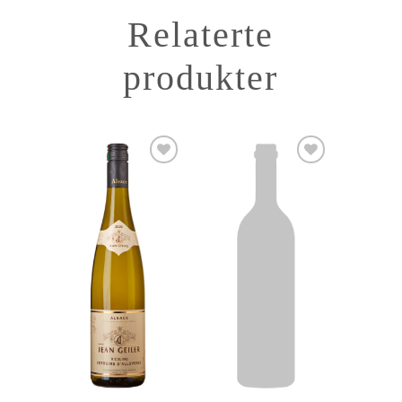
Relaterte
produkter
Add to
Add to
Wishlist
Wishlist