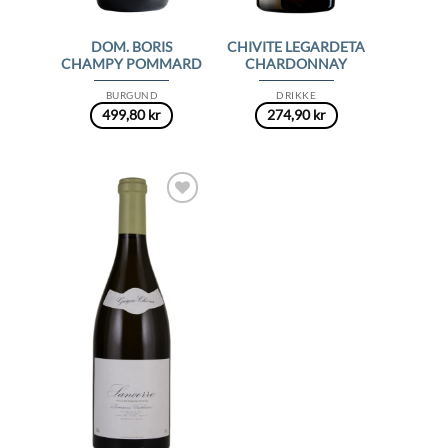
DOM. BORIS
CHIVITE LEGARDETA
CHAMPY POMMARD
CHARDONNAY
BURGUND
DRIKKE
499,80
kr
274,90
kr
Add to
Wishlist