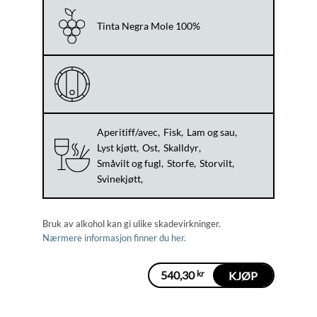
Tinta Negra Mole 100%
Aperitiff/avec
Fisk
Lam og sau
Lyst kjøtt
Ost
Skalldyr
Småvilt og fugl
Storfe
Storvilt
Svinekjøtt
Bruk av alkohol kan gi ulike skadevirkninger.
Nærmere informasjon finner du her.
540,30
kr
KJØP