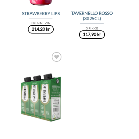
TAVERNELLO ROSSO
STRAWBERRY LIPS
(3X25CL)
BRENNEVIN
DRIKKE
214,20
kr
117,90
kr
Add to
Wishlist