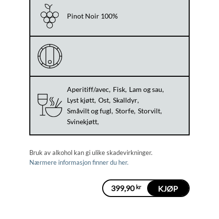
Pinot Noir 100%
Aperitiff/avec
Fisk
Lam og sau
Lyst kjøtt
Ost
Skalldyr
Småvilt og fugl
Storfe
Storvilt
Svinekjøtt
Bruk av alkohol kan gi ulike skadevirkninger.
Nærmere informasjon finner du her.
399,90
kr
KJØP