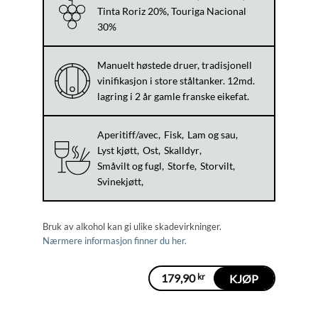
Tinta Roriz 20%, Touriga Nacional
30%
Manuelt høstede druer, tradisjonell
vinifikasjon i store ståltanker. 12md.
lagring i 2 år gamle franske eikefat.
Aperitiff/avec
Fisk
Lam og sau
Lyst kjøtt
Ost
Skalldyr
Småvilt og fugl
Storfe
Storvilt
Svinekjøtt
Bruk av alkohol kan gi ulike skadevirkninger.
Nærmere informasjon finner du her.
179,90
kr
KJØP