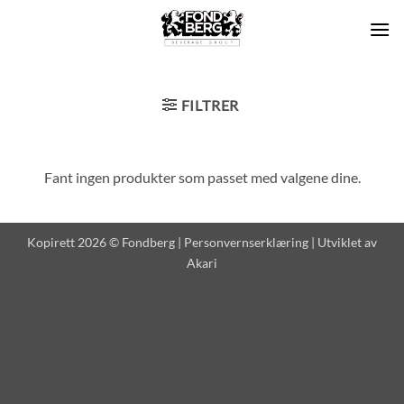
Skip
to
content
FILTRER
Fant ingen produkter som passet med valgene dine.
Kopirett 2026 © Fondberg |
Personvernserklæring
| Utviklet av
Akari