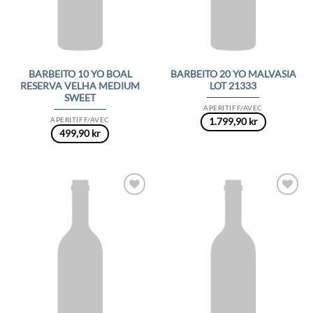
BARBEITO 10 YO BOAL
BARBEITO 20 YO MALVASIA
RESERVA VELHA MEDIUM
LOT 21333
SWEET
APERITIFF/AVEC
APERITIFF/AVEC
1.799,90
kr
499,90
kr
Add to
Add to
Wishlist
Wishlist