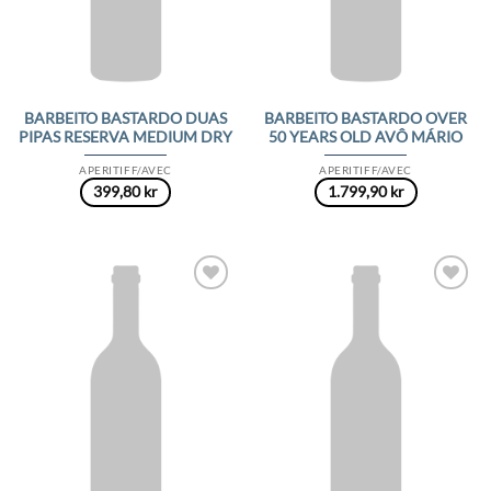
BARBEITO BASTARDO DUAS
BARBEITO BASTARDO OVER
PIPAS RESERVA MEDIUM DRY
50 YEARS OLD AVÔ MÁRIO
APERITIFF/AVEC
APERITIFF/AVEC
399,80
kr
1.799,90
kr
Add to
Add to
Wishlist
Wishlist