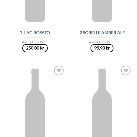
‘L LAC ROSATO
2 SORELLE AMBER ALE
APERITIFF/AVEC
APERITIFF/AVEC
250,00
kr
99,90
kr
Add to
Add to
Wishlist
Wishlist