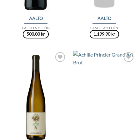
AALTO
AALTO
CASTILLA Y LEÓN
CASTILLA Y LEÓN
500,00
kr
1.199,90
kr
Add to
Add to
Wishlist
Wishlist