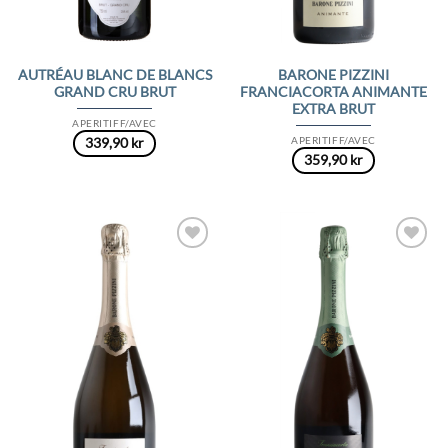
AUTRÉAU BLANC DE BLANCS
BARONE PIZZINI
GRAND CRU BRUT
FRANCIACORTA ANIMANTE
EXTRA BRUT
APERITIFF/AVEC
APERITIFF/AVEC
339,90
kr
359,90
kr
Add to
Add to
Wishlist
Wishlist