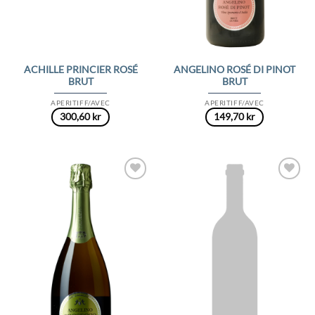
ACHILLE PRINCIER ROSÉ
ANGELINO ROSÉ DI PINOT
BRUT
BRUT
APERITIFF/AVEC
APERITIFF/AVEC
300,60
kr
149,70
kr
Add to
Add to
Wishlist
Wishlist