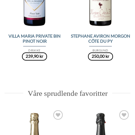
VILLA MARIA PRIVATE BIN
STEPHANE AVIRON MORGON
PINOT NOIR
CÔTE DU PY
DRIKKE
BURGUND
239,90
kr
250,00
kr
Våre sprudlende favoritter
Add to
Add to
Wishlist
Wishlist