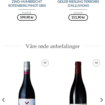
ZIND-HUMBRECHT
GEILER RIESLING TERROIRS
ROTENBERG PINOT GRIS
D’ALLUVIONS
ALSACE
ALSACE
599,90
kr
151,90
kr
Våre røde anbefalinger
Add to
Add to
Wishlist
Wishlist