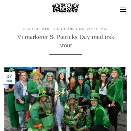
Skip
to
content
UKATEGORISERT
,
VIN TIL ÅRSTIDER
,
VIN TIL MAT
Vi markerer St Patricks Day med irsk
stout
07
mar