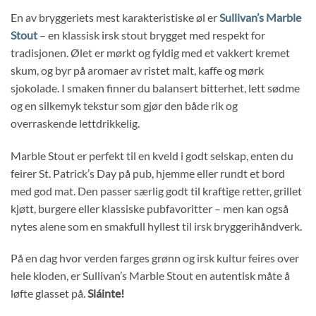
En av bryggeriets mest karakteristiske øl er
Sullivan’s Marble
Stout
– en klassisk irsk stout brygget med respekt for
tradisjonen. Ølet er mørkt og fyldig med et vakkert kremet
skum, og byr på aromaer av ristet malt, kaffe og mørk
sjokolade. I smaken finner du balansert bitterhet, lett sødme
og en silkemyk tekstur som gjør den både rik og
overraskende lettdrikkelig.
Marble Stout er perfekt til en kveld i godt selskap, enten du
feirer St. Patrick’s Day på pub, hjemme eller rundt et bord
med god mat. Den passer særlig godt til kraftige retter, grillet
kjøtt, burgere eller klassiske pubfavoritter – men kan også
nytes alene som en smakfull hyllest til irsk bryggerihåndverk.
På en dag hvor verden farges grønn og irsk kultur feires over
hele kloden, er Sullivan’s Marble Stout en autentisk måte å
løfte glasset på.
Sláinte!