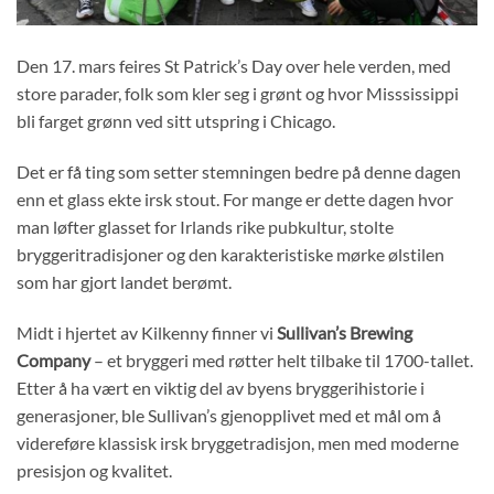
Den 17. mars feires
St Patrick’s Day over hele verden, med
store parader, folk som kler seg i grønt og hvor Misssissippi
bli farget grønn ved sitt utspring i Chicago.
Det er få ting som setter stemningen bedre på denne dagen
enn et glass ekte irsk stout. For mange er dette dagen hvor
man løfter glasset for Irlands rike pubkultur, stolte
bryggeritradisjoner og den karakteristiske mørke ølstilen
som har gjort landet berømt.
Midt i hjertet av
Kilkenny
finner vi
Sullivan’s Brewing
Company
– et bryggeri med røtter helt tilbake til 1700-tallet.
Etter å ha vært en viktig del av byens bryggerihistorie i
generasjoner, ble Sullivan’s gjenopplivet med et mål om å
videreføre klassisk irsk bryggetradisjon, men med moderne
presisjon og kvalitet.