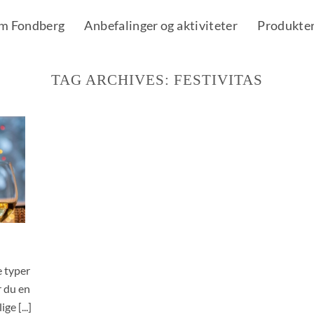
m Fondberg
Anbefalinger og aktiviteter
Produkte
TAG ARCHIVES:
FESTIVITAS
e typer
r du en
ge [...]