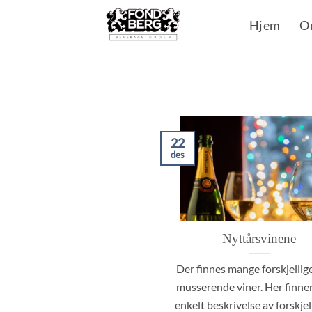
Skip
Hjem
O
to
content
22
des
Nyttårsvinene
Der finnes mange forskjellig
musserende viner. Her finne
enkelt beskrivelse av forskjelli