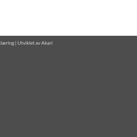
klæring
| Utviklet av
Akari