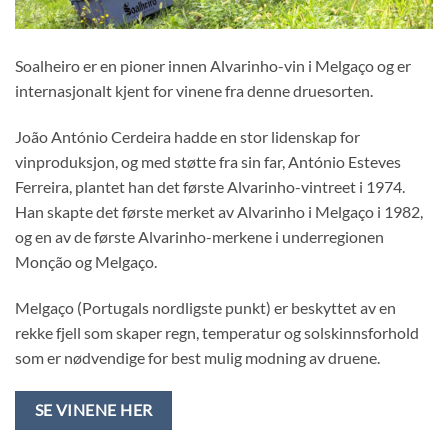
Soalheiro er en pioner innen Alvarinho-vin i Melgaço og er
internasjonalt kjent for vinene fra denne druesorten.
João António Cerdeira hadde en stor lidenskap for
vinproduksjon, og med støtte fra sin far, António Esteves
Ferreira, plantet han det første Alvarinho-vintreet i 1974.
Han skapte det første merket av Alvarinho i Melgaço i 1982,
og en av de første Alvarinho-merkene i underregionen
Monção og Melgaço.
Melgaço (Portugals nordligste punkt) er beskyttet av en
rekke fjell som skaper regn, temperatur og solskinnsforhold
som er nødvendige for best mulig modning av druene.
SE VINENE HER