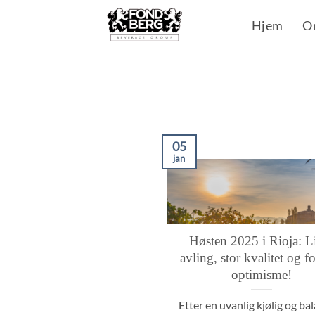
Skip
Hjem
O
to
content
05
jan
Høsten 2025 i Rioja: L
avling, stor kvalitet og f
optimisme!
Etter en uvanlig kjølig og ba