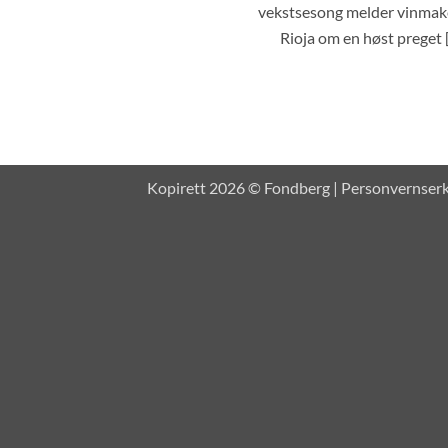
vekstsesong melder vinmak
Rioja om en høst preget [.
Kopirett 2026 © Fondberg |
Personvernser