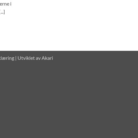
erne i
..]
klæring
| Utviklet av
Akari