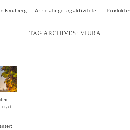
m Fondberg
Anbefalinger og aktiviteter
Produkte
TAG ARCHIVES:
VIURA
iten
ornyet
lansert