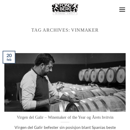
Skip
to
content
TAG ARCHIVES:
VINMAKER
20
feb
Virgen del Galir – Winemaker of the Year og Årets hvitvin
Virgen del Galir befester sin posisjon blant Spanias beste