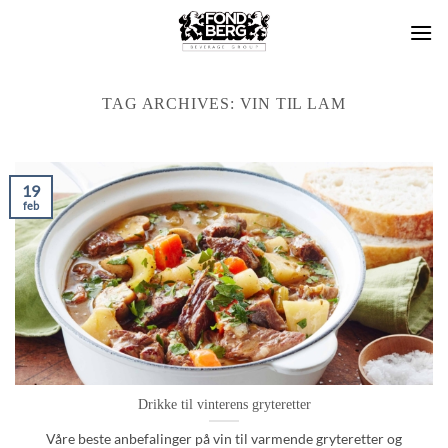
Skip
to
content
TAG ARCHIVES:
VIN TIL LAM
19
feb
Drikke til vinterens gryteretter
Våre beste anbefalinger på vin til varmende gryteretter og