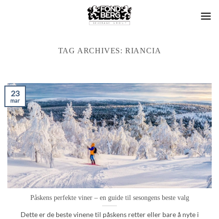
Skip
to
content
TAG ARCHIVES:
RIANCIA
23
mar
Påskens perfekte viner – en guide til sesongens beste valg
Dette er de beste vinene til påskens retter eller bare å nyte i