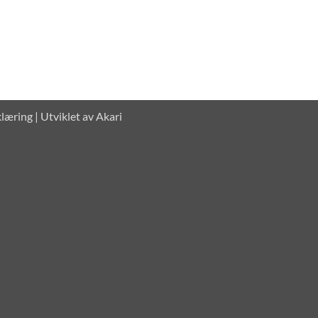
klæring
| Utviklet av
Akari