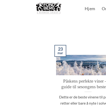
Skip
Hjem
O
to
content
23
mar
Påskens perfekte viner 
guide til sesongens beste
Dette er de beste vinene til 
retter eller bare å nyte i sol