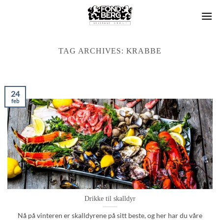
Skip
to
content
TAG ARCHIVES:
KRABBE
24
feb
Drikke til skalldyr
Nå på vinteren er skalldyrene på sitt beste, og her har du våre