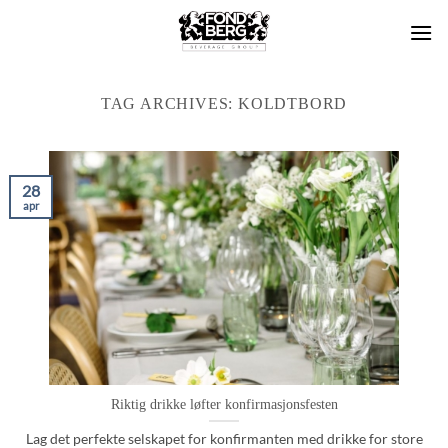
Skip
to
content
TAG ARCHIVES:
KOLDTBORD
28
apr
Riktig drikke løfter konfirmasjonsfesten
Lag det perfekte selskapet for konfirmanten med drikke for store