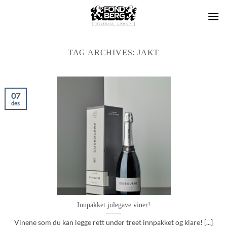
Skip
to
content
TAG ARCHIVES:
JAKT
07
des
Innpakket julegave viner!
Vinene som du kan legge rett under treet innpakket og klare! [...]