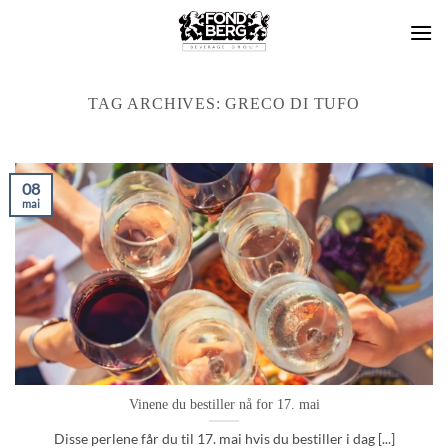
Skip
to
content
TAG ARCHIVES:
GRECO DI TUFO
08
mai
Vinene du bestiller nå for 17. mai
Disse perlene får du til 17. mai hvis du bestiller i dag [...]