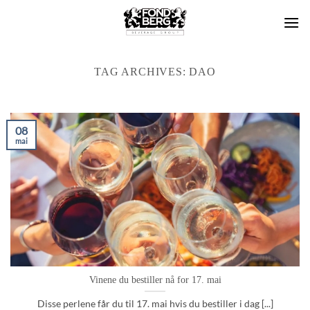
Skip
to
content
TAG ARCHIVES:
DAO
08
mai
Vinene du bestiller nå for 17. mai
Disse perlene får du til 17. mai hvis du bestiller i dag [...]