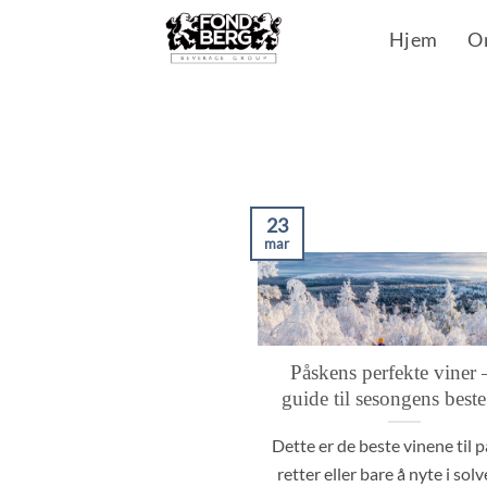
Skip
Hjem
O
to
content
23
mar
Påskens perfekte viner 
guide til sesongens beste
Dette er de beste vinene til 
retter eller bare å nyte i sol