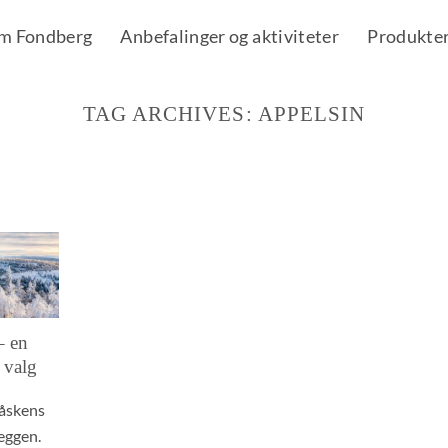
m Fondberg
Anbefalinger og aktiviteter
Produkte
TAG ARCHIVES:
APPELSIN
– en
 valg
påskens
veggen.