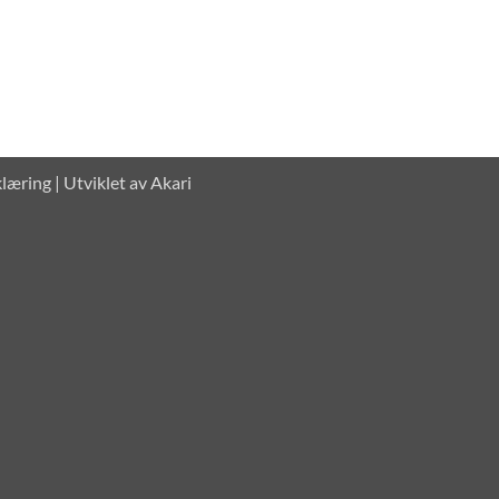
klæring
| Utviklet av
Akari