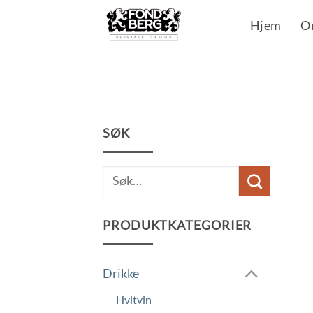
Skip
Hjem
O
to
content
SØK
Søk
etter:
PRODUKTKATEGORIER
Drikke
Hvitvin