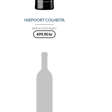
NIEPOORT COLHEITA
APERITIFF/AVEC
499,90
kr
 to
Add to
list
Wishlist