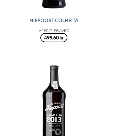
NIEPOORT COLHEITA
APERITIFF/AVEC
499,60
kr
 to
Add to
list
Wishlist