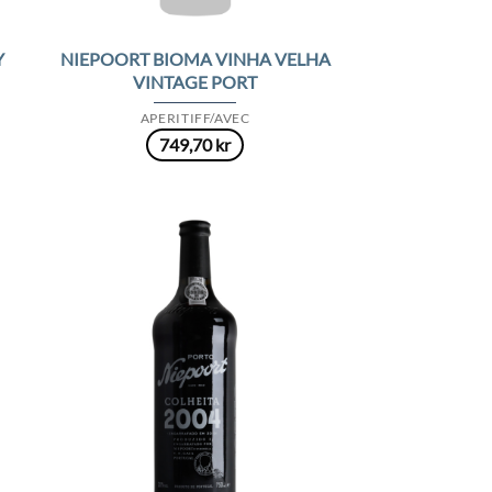
NIEPOORT BIOMA VINHA VELHA
Y
VINTAGE PORT
APERITIFF/AVEC
749,70
kr
 to
Add to
list
Wishlist