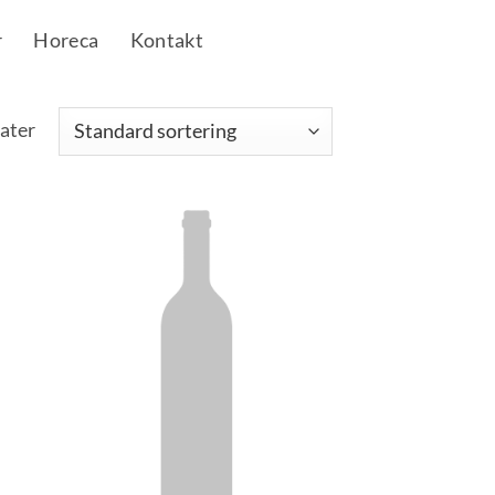
r
Horeca
Kontakt
tater
 to
Add to
list
Wishlist