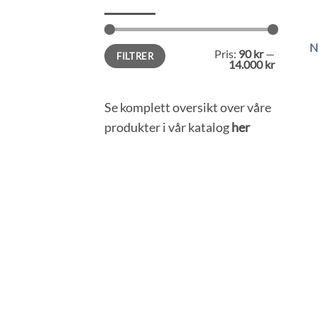
N
Min.
Makspris
Pris:
90 kr
—
FILTRER
pris
14.000 kr
Se komplett oversikt over våre
produkter i vår katalog
her