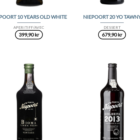
POORT 10 YEARS OLD WHITE
NIEPOORT 20 YO TAWN
APERITIFF/AVEC
DESSERT
399,90
kr
679,90
kr
Add to
Add
Wishlist
Wish