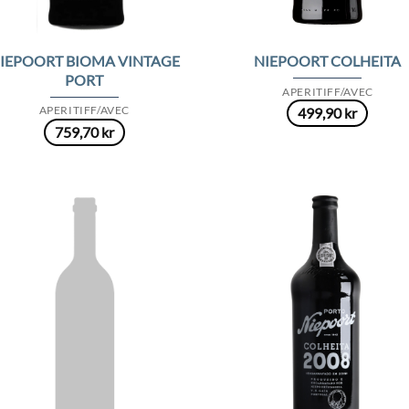
IEPOORT BIOMA VINTAGE
NIEPOORT COLHEITA
PORT
APERITIFF/AVEC
APERITIFF/AVEC
499,90
kr
759,70
kr
Add to
Add
Wishlist
Wish